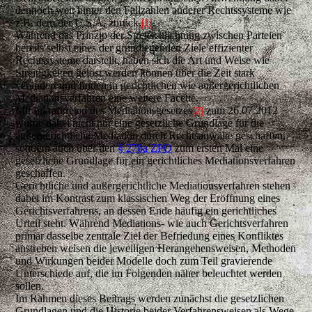
dennoch weit hinter den Fallzahlen anderer Rechtssysteme wie
z.B. dem der U.S.A. zurück.
[
1]
Während das Prinzip der Streitschlichtung zwischen Parteien
bereits selbst eines der grundlegenden Ziele effizienter
Rechtssysteme darstellt, haben sich die Art und Weise wie
Streitigkeiten gelöst werden können über die Zeit stark
verändert und finden in gerichtlichen wie außergerichtlichen
Mediationsverfahren eine weitere Facette.
Mit Inkrafttreten des Mediationsgesetzes
zum 26.07.2012
[2]
wurde dabei nicht nur eine gesetzliche Grundlage für die
außergerichtliche Mediation durch Rechtsanwälte geschaffen,
sondern auch über den
§ 278a ZPO
zum ersten Mal eine
gesetzliche Grundlage für ein gerichtliches Mediationsverfahren
geschaffen.
Gerichtliche und außergerichtliche Mediationsverfahren stehen
dabei im Kontrast zum klassischen Weg der Eröffnung eines
Gerichtsverfahrens, an dessen Ende häufig ein gerichtliches
Urteil steht. Während Mediations- wie auch Gerichtsverfahren
primär dasselbe zentrale Ziel der Befriedung eines Konfliktes
anstreben weisen die jeweiligen Herangehensweisen, Methoden
und Wirkungen beider Modelle doch zum Teil gravierende
Unterschiede auf, die im Folgenden näher beleuchtet werden
sollen.
Im Rahmen dieses Beitrags werden zunächst die gesetzlichen
Grundlagen und die Historie beider Verfahrensweisen als Wege