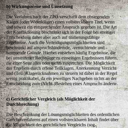
b) Wirkungsweise und Umsetzung
Die Verfahren nach der ZPO verschafft dem obsiegenden
Kläger (oder Widerkläger) einen vollstreckbaren Titel, wenn
und soweit ein entsprechender Anspruch gegeben ist. Die Art
der Konfliktlösung beschränkt sich in der Folge bei streitiger
Entscheidung daher aber auch auf titulierungsfähige
Ergebnisse. Auch die Verteidigungsmöglichkeiten sind
beschränkt auf anspruchshindernde, -vernichtende und -
hemmende Gründe. Hierbei entstehen häufig Ergebnisse, die
bei umstrittener Rechtslage zu einseitigen Ergebnissen führen,
die einer Seite alles oder nichts zusprechen. Die Möglichkeit
das Ergebnis durch offene Teilklagen, Anerkennung Verzicht
und (Teil-)Klagerücknahmen zu steuern ist dabei in der Regel
wenig praktikabel, da ein jeweiliges Nachgeben nichts an der
Entscheidung zum (Nicht-)Bestehen eines Anspruchs änderte.
c) Gerichtlicher Vergleich (als Möglichkeit der
Durchbrechung)
Die Beschränkung der Lösungsmöglichkeiten des ordentlichen
Gerichtsverfahrens auf einen vollstreckbaren Inhalt findet über
die Möglichkeit des gerichtlichen Vergleichs (sog.