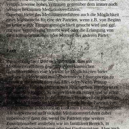
vergleichsweise hohes Vertrauen gegenüber dem immer noch
weniger bekannten Mediationsverfahren.
Daneben bietet das Mediationsverfahren auch die Möglichkeit
eines Missbrauchs für eine der Parteien, wenn z.B. von Beginn
an keine wahre Einigungsmöglichkeit gesucht wird und ggf.
nur eine Verzögerung erstrebt wird oder die Erlangung von
Geschäftsgeheimnissen oder Motiven der anderen Partei.
Fazit
Zusammengefasst lässt sich feststellen, dass ein
Mediationsverfahren gegenüber dem klassischen
Gerichtsverfahren eine Vielzahl an Möglichkeiten bietet
maßgeschneiderte und zukunftsorientierte Lösungswege zu
gestalten, die gerade über das Alles-oder-Nichts Prinzip
gerichtlicher Entscheidungen weit hinausgehen. Hierbei ist es
insbesondere möglich Synergieeffekte zu nutzen und so echte
Win-win-Situationen herbeizuführen. Inwieweit die jeweiligen
Vor- und Nachteile im Verfahren jeweils für die Parteien von
Vorteil sind, ist individuell im konkreten Einzelfall festzustellen.
Als wegweisend stellt sich das Mediationsverfahren dabei
insbesondere dann dar, wenn die Parteien eine weitere
Zusammenarbeit anstreben wie im familiären Bereich, in
Gesellschafterstreitigkeiten oder bei Großprojekten. Aber auch