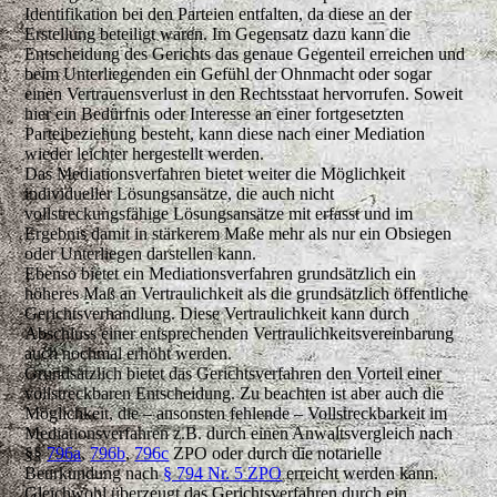
Identifikation bei den Parteien entfalten, da diese an der
Erstellung beteiligt waren. Im Gegensatz dazu kann die
Entscheidung des Gerichts das genaue Gegenteil erreichen und
beim Unterliegenden ein Gefühl der Ohnmacht oder sogar
einen Vertrauensverlust in den Rechtsstaat hervorrufen. Soweit
hier ein Bedürfnis oder Interesse an einer fortgesetzten
Parteibeziehung besteht, kann diese nach einer Mediation
wieder leichter hergestellt werden.
Das Mediationsverfahren bietet weiter die Möglichkeit
individueller Lösungsansätze, die auch nicht
vollstreckungsfähige Lösungsansätze mit erfasst und im
Ergebnis damit in stärkerem Maße mehr als nur ein Obsiegen
oder Unterliegen darstellen kann.
Ebenso bietet ein Mediationsverfahren grundsätzlich ein
höheres Maß an Vertraulichkeit als die grundsätzlich öffentliche
Gerichtsverhandlung. Diese Vertraulichkeit kann durch
Abschluss einer entsprechenden Vertraulichkeitsvereinbarung
auch nochmal erhöht werden.
Grundsätzlich bietet das Gerichtsverfahren den Vorteil einer
vollstreckbaren Entscheidung. Zu beachten ist aber auch die
Möglichkeit, die – ansonsten fehlende – Vollstreckbarkeit im
Mediationsverfahren z.B. durch einen Anwaltsvergleich nach
§§
796a
,
796b
,
796c
ZPO oder durch die notarielle
Beurkundung nach
§ 794 Nr. 5 ZPO
erreicht werden kann.
Gleichwohl überzeugt das Gerichtsverfahren durch ein