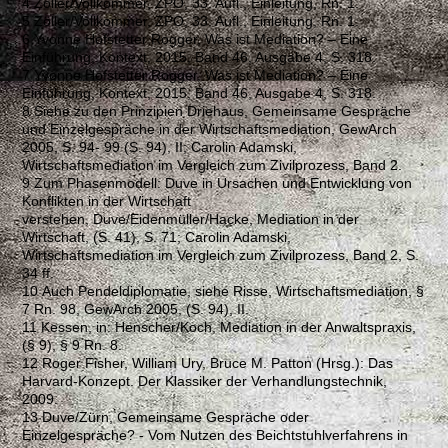
4 Zöller/Vollkommer, ZPO, 33. Aufl., Einleitung, Rn. 1.
5 Zöller/Vollkommer, ZPO, 33. Aufl., Einleitung, Rn. 1.
6 Yvonne Hofstetter Rogger, Was ist Mediation? – Eine
Einführung, Kontext, 2015, Band 46, Ausgabe 4, S. 318.
7 Yvonne Hofstetter Rogger, Was ist Mediation? – Eine
Einführung, Kontext, 2015, Band 46, Ausgabe 4, S. 318.
8 Siehe zu den Prinzipien Driehaus, Gemeinsame Gespräche
und Einzelgespräche in der Wirtschaftsmediation, GewArch
2005, S. 94- 99 (S. 94), II; Carolin Adamski,
Wirtschaftsmediation im Vergleich zum Zivilprozess, Band 2.
9 Zum Phasenmodell: Duve in Ursachen und Entwicklung von
Konflikten in der Wirtschaft
verstehen, Duve/Eidenmüller/Hacke, Mediation in der
Wirtschaft, (S. 41), S. 71; Carolin Adamski,
Wirtschaftsmediation im Vergleich zum Zivilprozess, Band 2, S.
34 ff.
10 Auch Pendeldiplomatie, siehe Risse, Wirtschaftsmediation, §
7 Rn. 98, GewArch 2005, (S. 94), II.
11 Kessen, in: Henscher/Koch, Mediation in der Anwaltspraxis,
(§ 9), § 9 Rn. 8.
12 Roger Fisher, William Ury, Bruce M. Patton (Hrsg.): Das
Harvard-Konzept. Der Klassiker der Verhandlungstechnik,
2009.
13 Duve/Zürn, Gemeinsame Gespräche oder
Einzelgespräche? - Vom Nutzen des Beichtstuhlverfahrens in