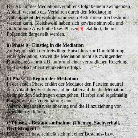
Der Ablauf des Mediationsverfahrens folgt keinem zwingenden
Ablauf, weshalb das Verfahren durch den Mediator in
Abhängigkeit der wahrgenommenen Bedürfnisse frei bestimmt
werden kann. Gleichwohl haben sich gewisse sinnvolle und
zielführende Abschnitte bzw. Phasen
etabliert, die im
[9]
Folgenden dargestellt werden.
a) Phase 0 - Einstieg in die Mediation
Zu Beginn steht der freiwillige Entschluss zur Durchführung
einer Mediation, soweit die Mediation nicht als zwingender
Durchgangsschritt z.B. aufgrund einer vertraglichen Regelung
bei Gesellschafterstreitigkeiten erfolgt.
b) Phase 1 - Beginn der Mediation
In der ersten Phase erklärt der Mediator den Parteien neutral
den Ablauf des Verfahrens, ohne dabei auf die die Mediation
bedingenden Sachfragen einzugehen. Hierbei sind regelmäßig
Fragen wie die Vereinbarung einer
Verschwiegenheitsvereinbarung und die Hinzuziehung von
Anwälten zu klären.
c) Phase 2 - Bestandsaufnahme (Themen, Sachverhalt,
Rechtsfragen)
Die zweite Phase schließt sich mit einer Bestands- bzw.