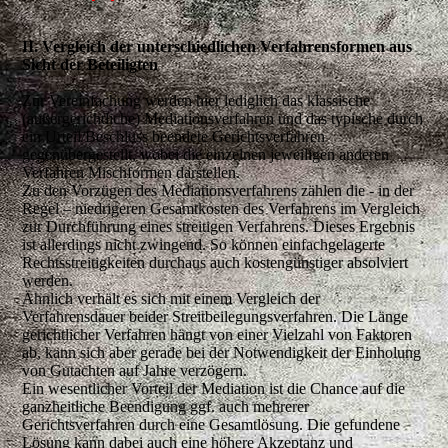
II. Vergleich der unterschiedlichen Verfahrensformen aus
Sicht der Beteiligten
Zur Vereinfachung werden hier lediglich das klassische
(außergerichtliche) Mediationsverfahren und das typische durch
ein Urteil/Beschluss beendete Gerichtsverfahren
gegenübergestellt, wobei die einzelnen jeweiligen anderen
Verfahren Mischformen darstellen.
Zu den Vorzügen des Mediationsverfahrens zählen die - in der
Regel – niedrigeren Gesamtkosten des Verfahrens im Vergleich
zur Durchführung eines streitigen Verfahrens. Dieses Ergebnis
ist allerdings nicht zwingend. So können einfachgelagerte
Rechtsstreitigkeiten durchaus auch kostengünstiger absolviert
werden.
Ähnlich verhält es sich mit einem Vergleich der
Verfahrensdauer beider Streitbeilegungsverfahren. Die Länge
gerichtlicher Verfahren hängt von einer Vielzahl von Faktoren
ab, kann sich aber gerade bei der Notwendigkeit der Einholung
von Gutachten auf Jahre verzögern.
Ein wesentlicher Vorteil der Mediation ist die Chance auf die
ganzheitliche Beendigung ggf. auch mehrerer
Gerichtsverfahren durch eine Gesamtlösung. Die gefundene
Lösung kann dabei auch eine höhere Akzeptanz und