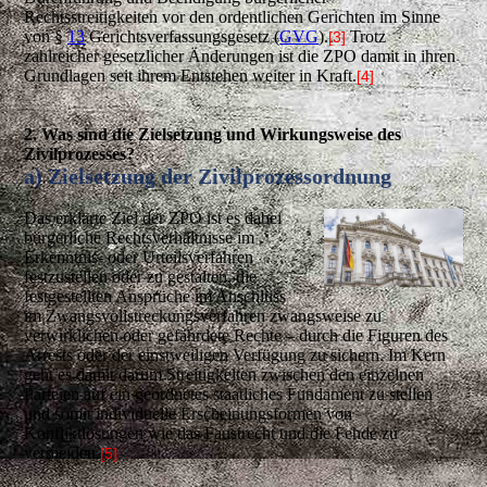
Rechtsstreitigkeiten vor den ordentlichen Gerichten im Sinne
von §
13
Gerichtsverfassungsgesetz (
GVG
).
Trotz
[3]
zahlreicher gesetzlicher Änderungen ist die ZPO damit in ihren
Grundlagen seit ihrem Entstehen weiter in Kraft.
[4]
2. Was sind die Zielsetzung und Wirkungsweise des
Zivilprozesses?
a) Zielsetzung der Zivilprozessordnung
Das erklärte Ziel der ZPO ist es dabei
bürgerliche Rechtsverhältnisse im
Erkenntnis- oder Urteilsverfahren
festzustellen oder zu gestalten, die
festgestellten Ansprüche im Anschluss
im Zwangsvollstreckungsverfahren zwangsweise zu
verwirklichen oder gefährdete Rechte – durch die Figuren des
Arrests oder der einstweiligen Verfügung zu sichern. Im Kern
geht es damit darum Streitigkeiten zwischen den einzelnen
Parteien auf ein geordnetes staatliches Fundament zu stellen
und somit individuelle Erscheinungsformen von
Konfliktlösungen wie das Faustrecht und die Fehde zu
vermeiden.
[5]