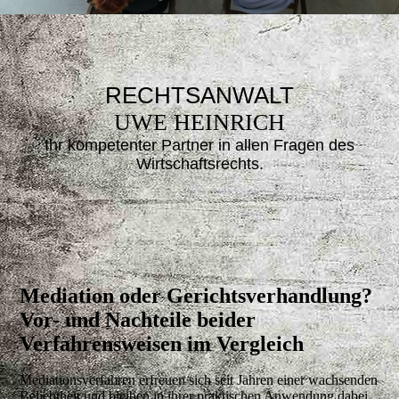
RECHTSANWALT
UWE HEINRICH
Ihr kompetenter Partner in allen Fragen des
Wirtsc
haftsrechts.
Mediation oder Gerichtsverhandlung?
Vor- und Nachteile beider
Verfahrensweisen im Vergleich
Mediationsverfahren erfreuen sich seit Jahren einer wachsenden
Beliebtheit und bleiben in ihrer praktischen Anwendung dabei