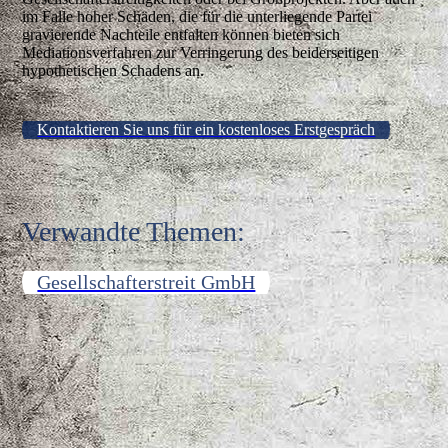
im Falle hoher Schäden, die für die unterliegende Partei
gravierende Nachteile entfalten können bieten sich
Mediationsverfahren zur Verringerung des beiderseitigen
hypothetischen Schadens an.
Kontaktieren Sie uns für ein kostenloses Erstgespräch
Verwandte Themen:
Gesellschafterstreit GmbH