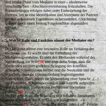
und letzten Phase vom Mediator in einer – idealerweise
verschriftlichten - Abschlussvereinbarung festzuhalten. Die
Formulierungen erfolgen dabei unter Einbeziehung der
Parteien, um so eine Identifikation und Akzeptanz der Parteien
mit den gefundenen Ergebnissen sicherzustellen. Gleichzeitig
können durch einen Vertrag Folgekonflikte abgemildert
werden.
5. Welche Rolle und Funktion nimmt der Mediator ein?
Der Mediator nimmt eine besondere Rolle im Verfahren der
Mediation ein. Er wacht über die Einhaltung der
Mediationsgrundsätze. Er steht den Medianden während der
Verhandlung zur Seite
und trägt dafür Sorge, dass die
[13]
Streitenden zu einer gütlichen Beilegung des Konflikts
gelangen. Schwerpunkte hierbei sind die Neutralität und die
Schaffung einer die Lösungsfindung begünstigenden
Atmosphäre. Dazu gehört die Verwendung einer Sprache „(...)
die Positionen, Schuldzuweisungen und Angriffe aufgreifen
und in Anliegen, Themen und Bedürfnisse übersetzen
[wird].“
[14]
Hierbei geht es um die Schaffung von Win-Win-Situationen
sowie dem Lösen des Konflikts von belastenden
Emotionen
, anstatt einem "
the winner takes it all
"-Prinzip.
[15]