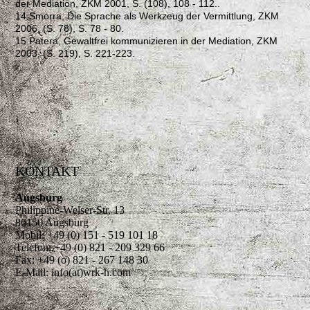
der Mediation, ZKM 2001, S. (108), 108 - 112..
14 Smorra, Die Sprache als Werkzeug der Vermittlung, ZKM
2006, (S. 78), S. 78 - 80.
15 Patera, Gewaltfrei kommunizieren in der Mediation, ZKM
2003, (S. 219), S. 221-223.
KONTAKT
Augsburg
Philippine-Welser-Str. 13
86150 Augsburg
Mobil: +49 (0) 151 - 519 101 18
Telefon: +49 (0) 821 - 209 329 66
Fax: +49 (o) 821 - 267 148 30
E-Mail: info(at)wrk-h.com