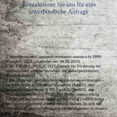
Kontaktieren Sie uns für eine
unverbindliche Anfrage
1 https://www.eeoc.gov/eeoc-mediation-statistics-fy-1999-
through-fy-2020 (abgerufen am: 04.08.2024).
2 Art. 2 BGBl. I, 2012, S. 1577 (Gesetz zur Förderung der
Mediation und anderer Verfahren der außergerichtlichen
Konfliktbeilegung).
3 Das Verfahren nach den anderen Verfahrensordnungen –
namentlich des Arbeitsgerichtsgesetzes (ArbGG), des
Sozialgerichtsgesetzes (§ 165 FamFG) (SozGG), der
Finanzgerichtsordnung (FGO), der Strafprozessordnung
(StPO) und der Verwaltungsgerichtsordnung (VwGO) sollen
hierbei weitestgehend außer Betracht bleiben, da sich der
Schwerpunkt gesellschaftsrechtlicher Streitigkeiten im Bereich
der ZPO ereignet.