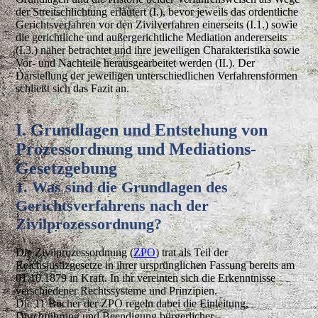
der Streitschlichtung erläutert (I.), bevor jeweils das ordentliche
Gerichtsverfahren vor den Zivilverfahren einerseits (I.1.) sowie
die gerichtliche und außergerichtliche Mediation andererseits
(I.3.) näher betrachtet und ihre jeweiligen Charakteristika sowie
Vor- und Nachteile herausgearbeitet werden (II.). Der
Darstellung der jeweiligen unterschiedlichen Verfahrensformen
schließt sich das Fazit an.
I. Grundlagen und Entstehung von
Prozessordnung und Mediations-
Gesetzgebung
1. Was sind die Grundlagen des
Gerichtsverfahrens nach der
Zivilprozessordnung?
Die Zivilprozessordnung (
ZPO
) trat als Teil der
Reichsjustizgesetze in ihrer ursprünglichen Fassung bereits am
01.10.1879 in Kraft. In ihr vereinten sich die Erkenntnisse
verschiedener Rechtssysteme und Prinzipien.
Die 11 Bücher der ZPO regeln dabei die Einleitung,
Durchführung und Beendigung bürgerlicher