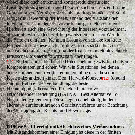
wobei diese auch extrem und kontraproduktiv für eine
Lösungsführung sein dürfen. Die gesetzlichen Grenzen für die
Gestaltung von Verträgen sind dabei gering. Im nächsten Schritt
erfolgt die Bewertung der Ideen, anhand des Maßstabs der
Interessen der Parteien, die zuvor herausgearbeitet wurden.
Hierbei ist auch eine Gewichtung der Interessen vorzunehmen,
um somit festzustellen, welche jeweils den höchsten Wert für
die Parteien entfalten. Nehmen Lösungsvorschläge konkrete
Formen an sind diese auch auf ihre Umsetzbarkeit hin zu
untersuchen, durch die Prüfung der Realisierbarkeit hinsichtlich
juristischer, sozialer und wirtschaftlicher Fragen.
Bedeutsam ist hierbei die Unterscheidung zwischen bloßen
[11]
Kompromissen und echten Win-win-Situationen, bei denen
beide Parteien einen Vorteil erlangen, ohne dass dieser auf
Kosten des anderen ginge. Dem Harvard-Konzept
folgend
[12]
sind im Rahmen der Verhandlung die besten
Nichteinigungsalternativen für beide Parteien von
entscheidender Bedeutung (BATNA – Best Alternative To
Negotiated Agreement). Diese liegen dabei häufig in dem
alternativ durchzuführenden Gerichtsverfahren unter Beachtung
der Würdigung der Rechts- und Beweislage.
f) Phase 5 - Übereinkunft/Abschluss eines Memorandums
Mit Zustandekommen einer Einigung ist diese in der fünften