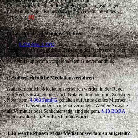
Ebenso relevant sind die Informiertheit und
Eigenverantwortlichkeit der Parteien bei der selbständigen
Erarbeitung von Lösungen sowie die Vertraulichkeit des
Verfahrens.
[8]
b) Gerichtliche Mediationsverfahren
Gem.
§ 278 Abs. 1 ZPO
soll das Gericht in jeder Lage des
Verfahrens auf eine gütliche Beilegung des Rechtsstreits oder
einzelner Streitpunkte bedacht sein. Insbesondere im Rahmen
der dem Haupttermin vorgeschalteten Güteverhandlung.
c) Außergerichtliche Mediationsverfahren
Außergerichtliche Mediationsverfahren werden in der Regel
von Rechtsanwälten oder auch Notaren durchgeführt. So ist der
Notar gem.
§ 363 FamFG
gehalten auf Antrag eines Miterben
bei der Erbauseinandersetzung zu vermitteln. Werden Anwälte
als Vermittler oder Schlichter tätig, sind sie gem.
§ 18 BORA
dem anwaltlichen Berufsrecht unterworfen.
4. In welche Phasen ist das Mediationsverfahren aufgeteilt?