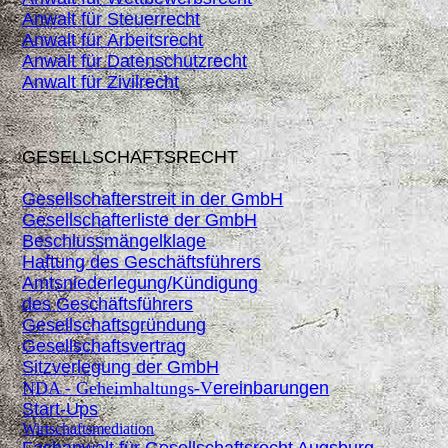
Anwalt für Steuerrecht
Anwalt für Arbeitsrecht
Anwalt für Datenschutzrecht
Anwalt für Zivilrecht
GESELLSCHAFTSRECHT
Gesellschafterstreit in der GmbH
Gesellschafterliste der GmbH
Beschlussmängelklage
Haftung des Geschäftsführers
Amtsniederlegung/Kündigung
des
Geschäftsführers
Gesellschaftsgründung
Gesellschaftsvertrag
Sitzverlegung der GmbH
NDA - Geheimhaltungs-V
ereinbarungen
Start-Ups
Wirtschaftsmediation