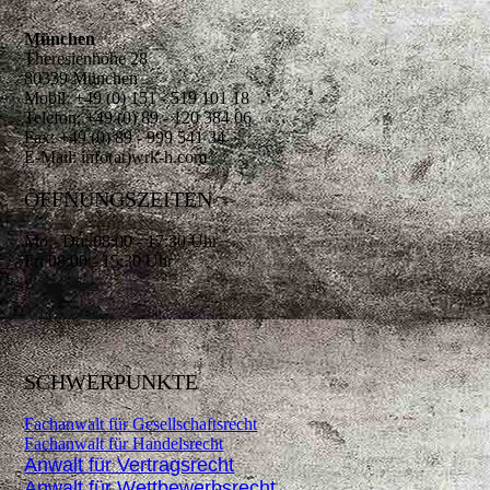
München
Theresienhöhe 28
80339 München
Mobil: +49 (0) 151 - 519 101 18
Telefon: +49 (0) 89 - 120 384 06
Fax: +49 (0) 89 - 999 541 34
E-Mail: info(at)wrk-h.com
ÖFFNUNGSZEITEN
Mo - Do: 08:00 - 17:30 Uhr
Fr: 08:00 - 15:30 Uhr
SCHWERPUNKTE
Fachanwalt für Gesellschaftsrecht
Fachanwalt für Handelsrecht
Anwalt für Vertragsrecht
Anwalt für Wettbewerbsrecht