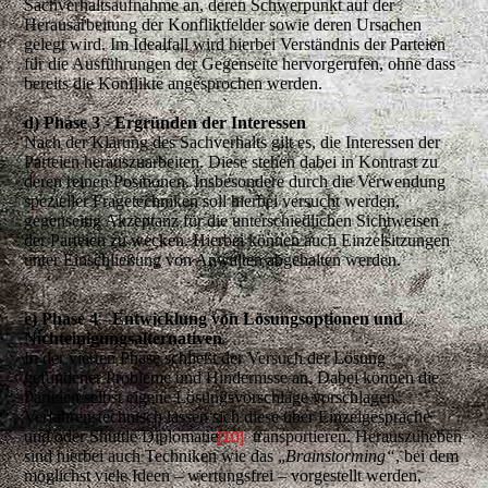
Sachverhaltsaufnahme an, deren Schwerpunkt auf der
Herausarbeitung der Konfliktfelder sowie deren Ursachen
gelegt wird. Im Idealfall wird hierbei Verständnis der Parteien
für die Ausführungen der Gegenseite hervorgerufen, ohne dass
bereits die Konflikte angesprochen werden.
d) Phase 3 - Ergründen der Interessen
Nach der Klärung des Sachverhalts gilt es, die Interessen der
Parteien herauszuarbeiten. Diese stehen dabei in Kontrast zu
deren reinen Positionen. Insbesondere durch die Verwendung
spezieller Fragetechniken soll hierbei versucht werden,
gegenseitig Akzeptanz für die unterschiedlichen Sichtweisen
der Parteien zu wecken. Hierbei können auch Einzelsitzungen
unter Einschließung von Anwälten abgehalten werden.
e) Phase 4 - Entwicklung von Lösungsoptionen und
Nichteinigungsalternativen
In der vierten Phase schließt der Versuch der Lösung
gefundener Probleme und Hindernisse an. Dabei können die
Parteien selbst eigene Lösungsvorschläge vorschlagen.
Verfahrenstechnisch lassen sich diese über Einzelgespräche
und/oder Shuttle Diplomatie
transportieren. Herauszuheben
[10]
sind hierbei auch Techniken wie das „
Brainstorming“
, bei dem
möglichst viele Ideen – wertungsfrei – vorgestellt werden,